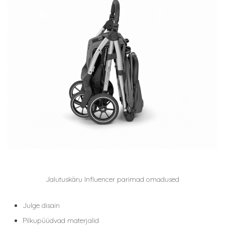
Jalutuskäru Influencer parimad omadused
Julge disain
Pilkupüüdvad materjalid