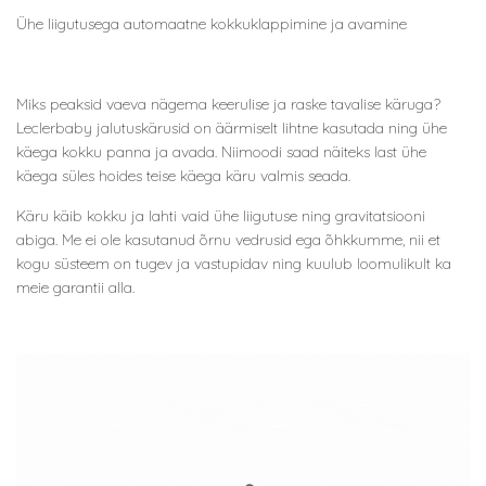
Ühe liigutusega automaatne kokkuklappimine ja avamine
Miks peaksid vaeva nägema keerulise ja raske tavalise käruga?
Leclerbaby jalutuskärusid on äärmiselt lihtne kasutada ning ühe
käega kokku panna ja avada. Niimoodi saad näiteks last ühe
käega süles hoides teise käega käru valmis seada.
Käru käib kokku ja lahti vaid ühe liigutuse ning gravitatsiooni
abiga. Me ei ole kasutanud õrnu vedrusid ega õhkkumme, nii et
kogu süsteem on tugev ja vastupidav ning kuulub loomulikult ka
meie garantii alla.