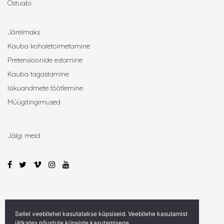
Ostuabi
Järelmaks
Kauba kohaletoimetamine
Pretensioonide estamine
Kauba tagastamine
Isikuandmete töötlemine
Müügitingimused
Jälgi meid
© 2022 ChildSupply OÜ
Sellel veebilehel kasutatakse küpsiseid. Veebilehe kasutamist
jätkates nõustute küpsiste kasutamisega.