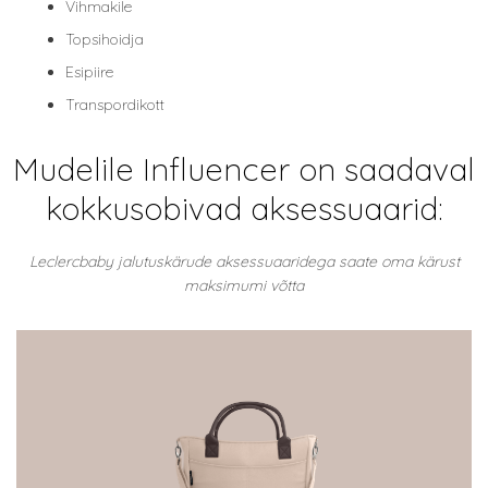
Vihmakile
Topsihoidja
Esipiire
Transpordikott
Mudelile Influencer on saadaval
kokkusobivad aksessuaarid:
Leclercbaby jalutuskärude aksessuaaridega saate oma kärust
maksimumi võtta