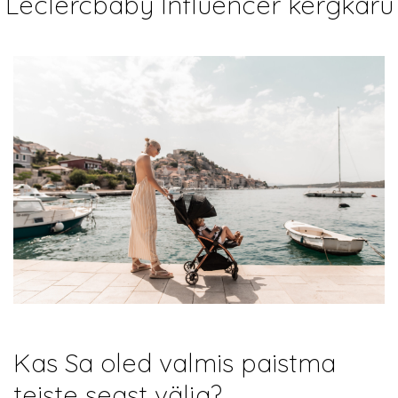
Leclercbaby Influencer kergkäru
Kas Sa oled valmis paistma
teiste seast välja?