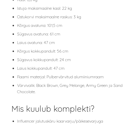
Istuja maksimaalne kaal: 22 kg
Ostukorvi maksimaalne raskus: 3 kg
Kõrgus avatuna: 101,5 cm
Sügavus avatuna: 61 cm
Laius avatuna: 47 cm
Kõrgus kokkupandult: 56 cm
Sügavus kokkupandult: 24 cm
Laius kokkupandult: 47 cm
Raami materjal: Pulbervärvitud alumiiniumraam
Värvivalik: Black Brown, Grey Melange, Army Green ja Sand
Chocolate.
Mis kuulub komplekti?
Influencer jalutuskäru kaarvarju/päikesevarjuga