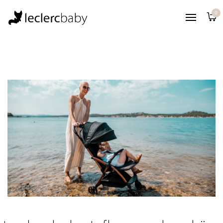
Pood
0
Soovinimekiri
Blogi
Jalutuskärud
Kontakt
Kust soetada?