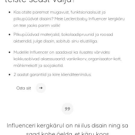
Kas otsite paremat mugavust, funktsionaalsust ja
pilkupüüdvat disaini? Meie Leclercbaby Influencer kergkäru
on teie jaoks parim valik!
Pilkupüüdvad materjalid, šokolaadipruunid ja roosad
aktsendid, julge disain, sobitub sinu elustiiliga.
Mudelile Influencer on saadaval ka ilusates värvides
kokkusobivad aksessuaarid: vankrikorv, organisaator-kott,
mähkmekott ja soojakotid.
2 aastat garantiid ja kiire klienditeenindus.
Osta siit
Osta siit
Influenceri kergkärul on nii ilus disain ning sa
saad kohe öelda, et käru koos